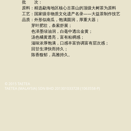
批 次：
原料：精选勐海地区核心古茶山的顶级大树茶为原料
工艺：国家级非物质文化遗产名录——大益茶制作技艺
品质：外形似南瓜，饱满圆润，厚重大器；
芽叶肥壮，条索舒展；
色泽墨绿油润，白毫中透出金黄；
汤色橘黄透亮，富有粘稠感；
滋味浓厚饱满，口感丰富协调富有层次感；
回甘生津快而持久；
陈香馥郁，高雅持久。
© 2015 TAETEA
TAETEA (MALAYSIA) SDN BHD 201301033728 (1063558-P)